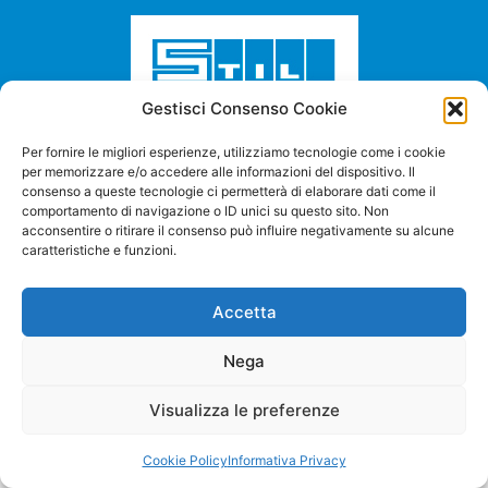
Gestisci Consenso Cookie
Per fornire le migliori esperienze, utilizziamo tecnologie come i cookie
per memorizzare e/o accedere alle informazioni del dispositivo. Il
consenso a queste tecnologie ci permetterà di elaborare dati come il
comportamento di navigazione o ID unici su questo sito. Non
STILMETAL srl
acconsentire o ritirare il consenso può influire negativamente su alcune
Via A. Manzoni, 98
23826 Valmadrera (LC)
caratteristiche e funzioni.
Tel. +39 0341 580030
info@stilmetalsrl.it
Accetta
Nega
Stilmetal srl
|
P. IVA 01521420131
|
Privacy Policy
|
Cookie
Visualizza le preferenze
Policy
|
Design by
www.ladesign.it
Cookie Policy
Informativa Privacy