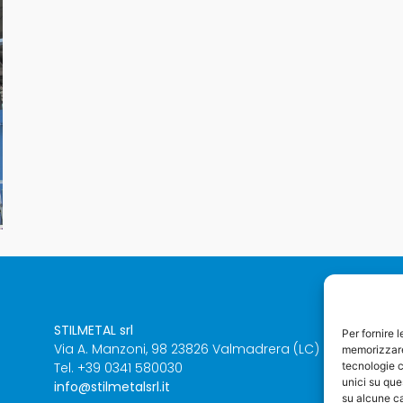
STILMETAL srl
Per fornire 
Via A. Manzoni, 98
23826 Valmadrera (LC)
memorizzare 
tecnologie c
Tel. +39 0341 580030
unici su que
info@stilmetalsrl.it
su alcune ca